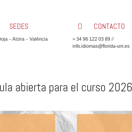
SEDES
CONTACTO
roja
–
Alzira
–
València
+ 34 96 122 03 89
//
info.idiomas@florida-uni.es
cula abierta para el curso 202