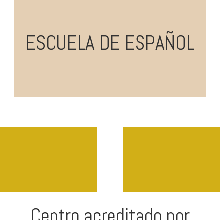
ESCUELA DE ESPAÑOL
Spanish School
Centro acreditado por