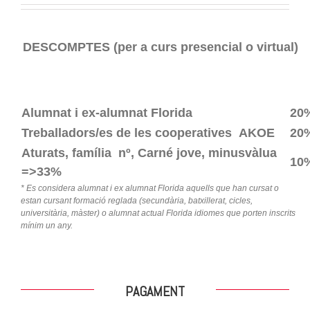
DESCOMPTES (per a curs presencial o virtual)
Alumnat i ex-alumnat Florida
20
Treballadors/es
de les cooperatives
AKOE
20
Aturats,
família nº, Carné jove, minusvàlua
10
=>33%
* Es considera alumnat i ex alumnat Florida aquells que han cursat o
estan cursant formació reglada (secundària, batxillerat, cicles,
universitària, màster) o alumnat actual Florida idiomes que porten inscrits
mínim un any.
PAGAMENT