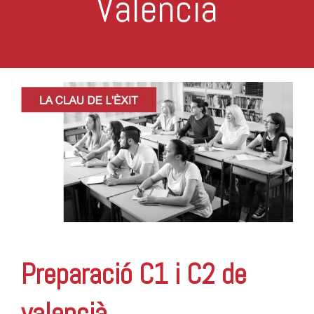
Valencià
Preparació C1 i C2 de
valencià