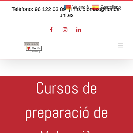
Skip
Valencià
Castellano
Teléfono: 96 122 03 89 ||
info.idiomas@florida-
to
uni.es
content
Facebook
Instagram
LinkedIn
Cursos de
preparació de