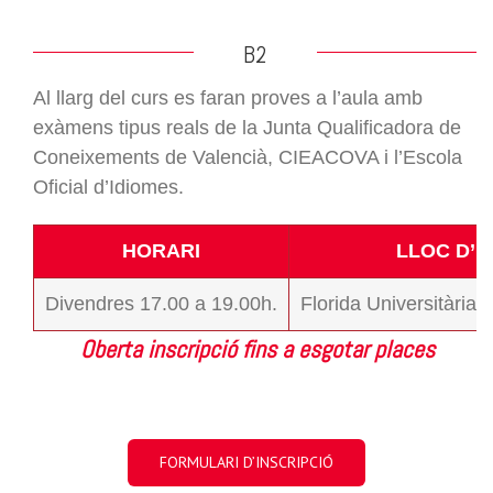
B2
Al llarg del curs es faran proves a l’aula amb
exàmens tipus reals de la Junta Qualificadora de
Coneixements de Valencià, CIEACOVA i l’Escola
Oficial d’Idiomes.
HORARI
LLOC D’I
Divendres 17.00 a 19.00h.
Florida Universitària
Oberta inscripció fins a esgotar places
FORMULARI D’INSCRIPCIÓ