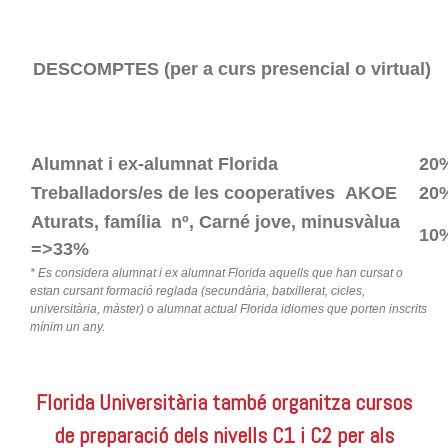
DESCOMPTES (per a curs presencial o virtual)
Alumnat i ex-alumnat Florida
20
Treballadors/es
de les cooperatives
AKOE
20
Aturats,
família nº, Carné jove, minusvàlua
10
=>33%
* Es considera alumnat i ex alumnat Florida aquells que han cursat o
estan cursant formació reglada (secundària, batxillerat, cicles,
universitària, màster) o alumnat actual Florida idiomes que porten inscrits
mínim un any.
Florida Universitària també organitza cursos
de preparació dels nivells C1 i C2 per als