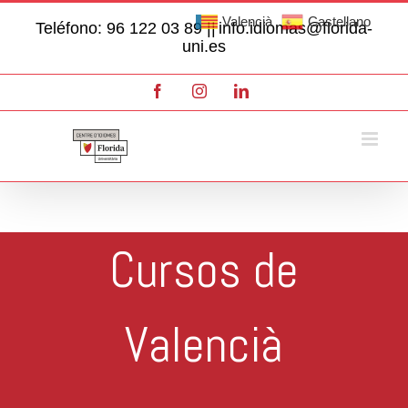
Skip
Valencià
Castellano
Teléfono: 96 122 03 89 ||
info.idiomas@florida-
to
uni.es
content
Facebook
Instagram
LinkedIn
Cursos de
Valencià