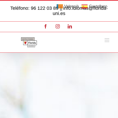
Skip
Valencià
Castellano
Teléfono: 96 122 03 89 ||
info.idiomas@florida-
to
uni.es
content
Facebook
Instagram
LinkedIn