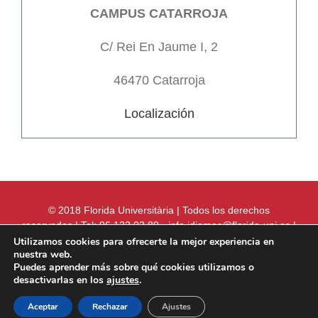
CAMPUS CATARROJA
C/ Rei En Jaume I, 2
46470 Catarroja
Localización
© 2018 Florida Universitària | Todos los derechos
reservados | Tel: 96 122 03 89 - info.idiomas@florida-uni.es |
Aviso legal
|
Política de Privacidad
Utilizamos cookies para ofrecerte la mejor experiencia en
nuestra web.
Puedes aprender más sobre qué cookies utilizamos o
desactivarlas en los
ajustes
.
Facebook
Instagram
LinkedIn
Aceptar
Rechazar
Ajustes