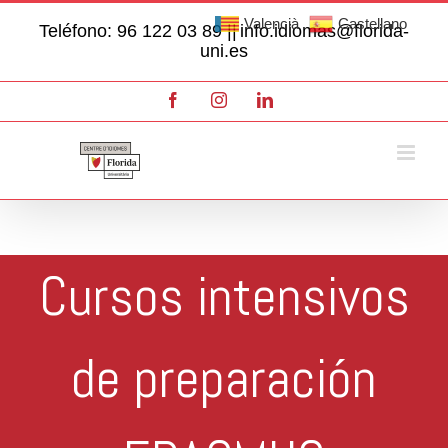
Skip
Valencià
Castellano
Teléfono: 96 122 03 89 ||
info.idiomas@florida-
to
uni.es
content
Facebook
Instagram
LinkedIn
Cursos intensivos
de preparación